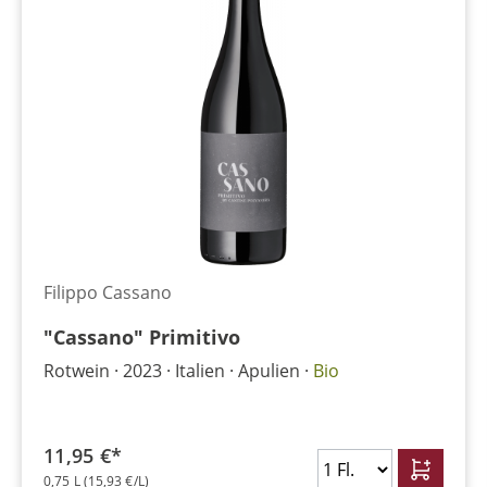
Filippo Cassano
"Cassano" Primitivo
Rotwein
2023
Italien
Apulien
Bio
11,95 €*
0,75 L
(15,93 €/L)