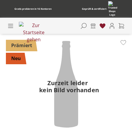
Gratis probieren in 16 Kontoren
Geprüft & zertifiziert
Bildergalerie überspringen
Prämiert
Neu
Zurzeit leider
kein Bild vorhanden