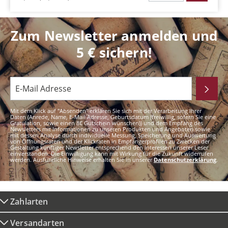
Zum Newsletter anmelden und
5 € sichern!
Mit dem Klick auf "Absenden" erklären Sie sich mit der Verarbeitung Ihrer
Daten (Anrede, Name, E-Mail Adresse, Geburtsdatum (freiwillig, sofern Sie eine
Gratulation, sowie einen 8€ Gutschein wünschen)) und dem Empfang des
Newsletters mit Informationen zu unseren Produkten und Angeboten sowie
mit dessen Analyse durch individuelle Messung, Speicherung und Auswertung
von Öffnungsraten und der Klickraten in Empfängerprofilen zu Zwecken der
Gestaltung künftiger Newsletter entsprechend den Interessen unserer Leser
einverstanden. Die Einwilligung kann mit Wirkung für die Zukunft widerrufen
werden. Ausführliche Hinweise erhalten Sie in unserer
Datenschutzerklärung
.
Zahlarten
Versandarten