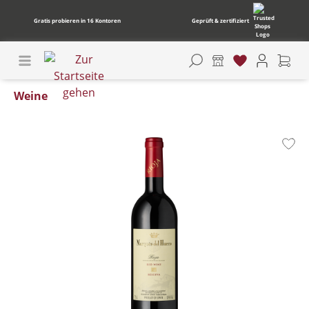
Gratis probieren in 16 Kontoren
Geprüft & zertifiziert
Weine
Bildergalerie überspringen