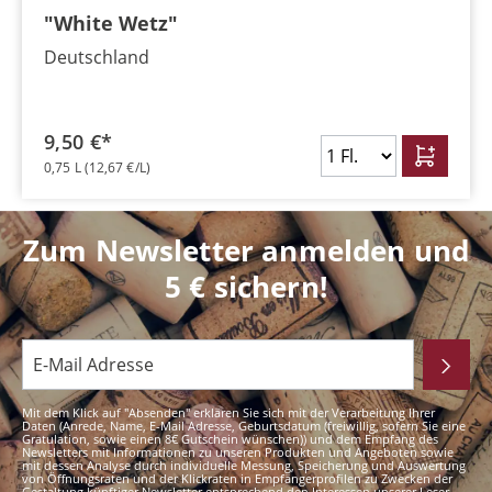
"White Wetz"
Deutschland
9,50 €*
0,75 L
(12,67 €/L)
Zum Newsletter anmelden und
5 € sichern!
Mit dem Klick auf "Absenden" erklären Sie sich mit der Verarbeitung Ihrer
Daten (Anrede, Name, E-Mail Adresse, Geburtsdatum (freiwillig, sofern Sie eine
Gratulation, sowie einen 8€ Gutschein wünschen)) und dem Empfang des
Newsletters mit Informationen zu unseren Produkten und Angeboten sowie
mit dessen Analyse durch individuelle Messung, Speicherung und Auswertung
von Öffnungsraten und der Klickraten in Empfängerprofilen zu Zwecken der
Gestaltung künftiger Newsletter entsprechend den Interessen unserer Leser