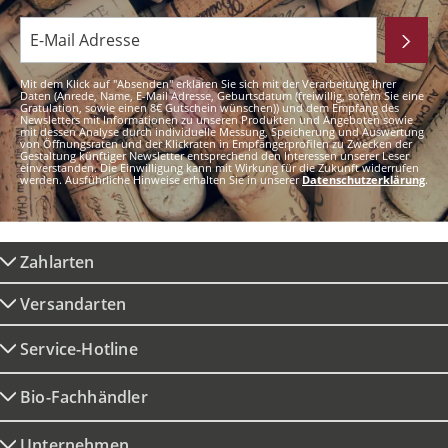
Mit dem Klick auf "Absenden" erklären Sie sich mit der Verarbeitung Ihrer
Daten (Anrede, Name, E-Mail Adresse, Geburtsdatum (freiwillig, sofern Sie eine
Gratulation, sowie einen 8€ Gutschein wünschen)) und dem Empfang des
Newsletters mit Informationen zu unseren Produkten und Angeboten sowie
mit dessen Analyse durch individuelle Messung, Speicherung und Auswertung
von Öffnungsraten und der Klickraten in Empfängerprofilen zu Zwecken der
Gestaltung künftiger Newsletter entsprechend den Interessen unserer Leser
einverstanden. Die Einwilligung kann mit Wirkung für die Zukunft widerrufen
werden. Ausführliche Hinweise erhalten Sie in unserer
Datenschutzerklärung
.
Zahlarten
Versandarten
Service-Hotline
Bio-Fachhändler
Unternehmen