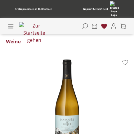
Gratis probieren in 16 Kontoren
Geprüft & zertifiziert
Weine
Bildergalerie überspringen