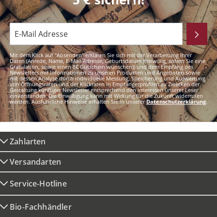
Mit dem Klick auf "Absenden" erklären Sie sich mit der Verarbeitung Ihrer
Daten (Anrede, Name, E-Mail Adresse, Geburtsdatum (freiwillig, sofern Sie eine
Gratulation, sowie einen 8€ Gutschein wünschen)) und dem Empfang des
Newsletters mit Informationen zu unseren Produkten und Angeboten sowie
mit dessen Analyse durch individuelle Messung, Speicherung und Auswertung
von Öffnungsraten und der Klickraten in Empfängerprofilen zu Zwecken der
Gestaltung künftiger Newsletter entsprechend den Interessen unserer Leser
einverstanden. Die Einwilligung kann mit Wirkung für die Zukunft widerrufen
werden. Ausführliche Hinweise erhalten Sie in unserer
Datenschutzerklärung
.
Zahlarten
Versandarten
Service-Hotline
Bio-Fachhändler