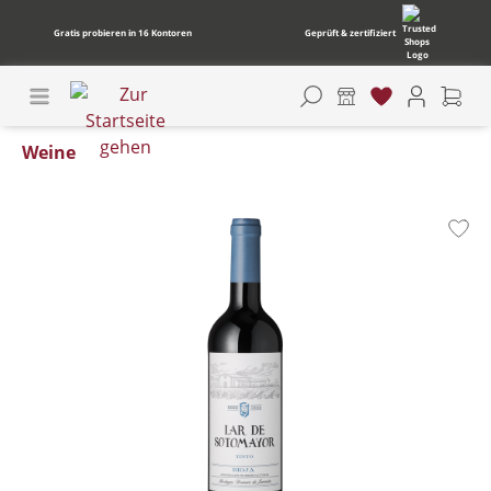
Gratis probieren in 16 Kontoren
Geprüft & zertifiziert
Weine
Bildergalerie überspringen