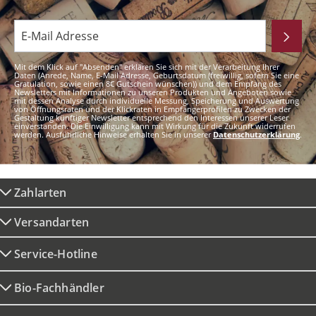
Mit dem Klick auf "Absenden" erklären Sie sich mit der Verarbeitung Ihrer
Daten (Anrede, Name, E-Mail Adresse, Geburtsdatum (freiwillig, sofern Sie eine
Gratulation, sowie einen 8€ Gutschein wünschen)) und dem Empfang des
Newsletters mit Informationen zu unseren Produkten und Angeboten sowie
mit dessen Analyse durch individuelle Messung, Speicherung und Auswertung
von Öffnungsraten und der Klickraten in Empfängerprofilen zu Zwecken der
Gestaltung künftiger Newsletter entsprechend den Interessen unserer Leser
einverstanden. Die Einwilligung kann mit Wirkung für die Zukunft widerrufen
werden. Ausführliche Hinweise erhalten Sie in unserer
Datenschutzerklärung
.
Zahlarten
Versandarten
Service-Hotline
Bio-Fachhändler