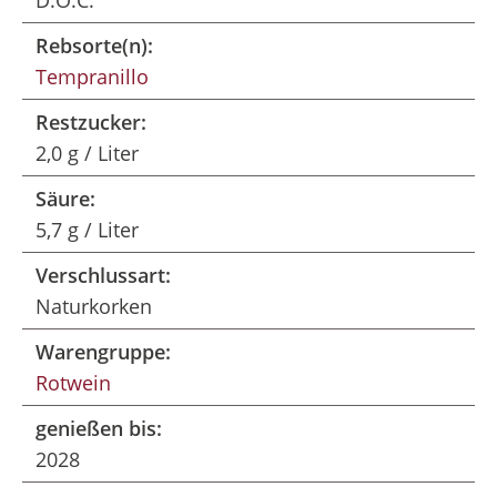
D.O.C.
Rebsorte(n):
Tempranillo
Restzucker:
2,0 g / Liter
Säure:
5,7 g / Liter
Verschlussart:
Naturkorken
Warengruppe:
Rotwein
genießen bis:
2028