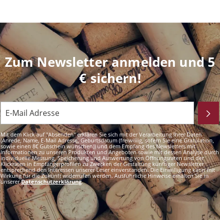
Zum Newsletter anmelden und 5
€ sichern!
Mit dem Klick auf "Absenden" erklären Sie sich mit der Verarbeitung Ihrer Daten
(Anrede, Name, E-Mail Adresse, Geburtsdatum (freiwillig, sofern Sie eine Gratulation,
sowie einen 8€ Gutschein wünschen)) und dem Empfang des Newsletters mit
Informationen zu unseren Produkten und Angeboten sowie mit dessen Analyse durch
individuelle Messung, Speicherung und Auswertung von Öffnungsraten und der
Klickraten in Empfängerprofilen zu Zwecken der Gestaltung künftiger Newsletter
entsprechend den Interessen unserer Leser einverstanden. Die Einwilligung kann mit
Wirkung für die Zukunft widerrufen werden. Ausführliche Hinweise erhalten Sie in
unserer
Datenschutzerklärung
.