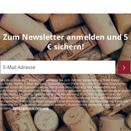
Zum Newsletter anmelden und 5
€ sichern!
Mit dem Klick auf "Absenden" erklären Sie sich mit der Verarbeitung Ihrer Daten
(Anrede, Name, E-Mail Adresse, Geburtsdatum (freiwillig, sofern Sie eine Gratulation,
sowie einen 8€ Gutschein wünschen)) und dem Empfang des Newsletters mit
Informationen zu unseren Produkten und Angeboten sowie mit dessen Analyse durch
individuelle Messung, Speicherung und Auswertung von Öffnungsraten und der
Klickraten in Empfängerprofilen zu Zwecken der Gestaltung künftiger Newsletter
entsprechend den Interessen unserer Leser einverstanden. Die Einwilligung kann mit
Wirkung für die Zukunft widerrufen werden. Ausführliche Hinweise erhalten Sie in
unserer
Datenschutzerklärung
.