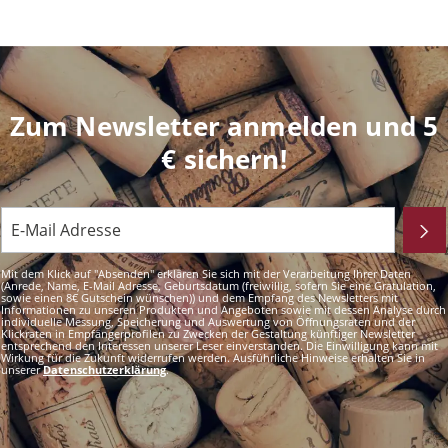
Zum Newsletter anmelden und 5
€ sichern!
Mit dem Klick auf "Absenden" erklären Sie sich mit der Verarbeitung Ihrer Daten
(Anrede, Name, E-Mail Adresse, Geburtsdatum (freiwillig, sofern Sie eine Gratulation,
sowie einen 8€ Gutschein wünschen)) und dem Empfang des Newsletters mit
Informationen zu unseren Produkten und Angeboten sowie mit dessen Analyse durch
individuelle Messung, Speicherung und Auswertung von Öffnungsraten und der
Klickraten in Empfängerprofilen zu Zwecken der Gestaltung künftiger Newsletter
entsprechend den Interessen unserer Leser einverstanden. Die Einwilligung kann mit
Wirkung für die Zukunft widerrufen werden. Ausführliche Hinweise erhalten Sie in
unserer
Datenschutzerklärung
.