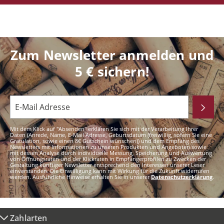
Zum Newsletter anmelden und
5 € sichern!
Mit dem Klick auf "Absenden" erklären Sie sich mit der Verarbeitung Ihrer
Daten (Anrede, Name, E-Mail Adresse, Geburtsdatum (freiwillig, sofern Sie eine
Gratulation, sowie einen 8€ Gutschein wünschen)) und dem Empfang des
Newsletters mit Informationen zu unseren Produkten und Angeboten sowie
mit dessen Analyse durch individuelle Messung, Speicherung und Auswertung
von Öffnungsraten und der Klickraten in Empfängerprofilen zu Zwecken der
Gestaltung künftiger Newsletter entsprechend den Interessen unserer Leser
einverstanden. Die Einwilligung kann mit Wirkung für die Zukunft widerrufen
werden. Ausführliche Hinweise erhalten Sie in unserer
Datenschutzerklärung
.
Zahlarten