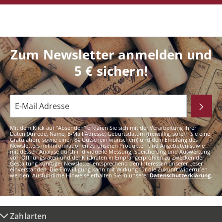
Zum Newsletter anmelden und
5 € sichern!
Mit dem Klick auf "Absenden" erklären Sie sich mit der Verarbeitung Ihrer
Daten (Anrede, Name, E-Mail Adresse, Geburtsdatum (freiwillig, sofern Sie eine
Gratulation, sowie einen 8€ Gutschein wünschen)) und dem Empfang des
Newsletters mit Informationen zu unseren Produkten und Angeboten sowie
mit dessen Analyse durch individuelle Messung, Speicherung und Auswertung
von Öffnungsraten und der Klickraten in Empfängerprofilen zu Zwecken der
Gestaltung künftiger Newsletter entsprechend den Interessen unserer Leser
einverstanden. Die Einwilligung kann mit Wirkung für die Zukunft widerrufen
werden. Ausführliche Hinweise erhalten Sie in unserer
Datenschutzerklärung
.
Zahlarten