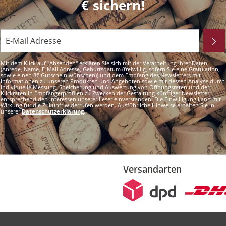
€ sichern!
Mit dem Klick auf "Absenden" erklären Sie sich mit der Verarbeitung Ihrer Daten
(Anrede, Name, E-Mail Adresse, Geburtsdatum (freiwillig, sofern Sie eine Gratulation,
sowie einen 8€ Gutschein wünschen)) und dem Empfang des Newsletters mit
Informationen zu unseren Produkten und Angeboten sowie mit dessen Analyse durch
individuelle Messung, Speicherung und Auswertung von Öffnungsraten und der
Klickraten in Empfängerprofilen zu Zwecken der Gestaltung künftiger Newsletter
entsprechend den Interessen unserer Leser einverstanden. Die Einwilligung kann mit
Wirkung für die Zukunft widerrufen werden. Ausführliche Hinweise erhalten Sie in
unserer
Datenschutzerklärung
.
Versandarten