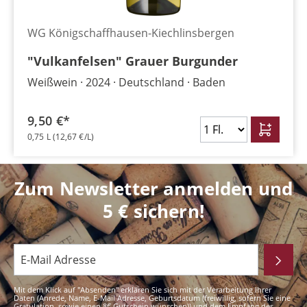
WG Königschaffhausen-Kiechlinsbergen
"Vulkanfelsen" Grauer Burgunder
Weißwein
2024
Deutschland
Baden
9,50 €*
0,75 L
(12,67 €/L)
Zum Newsletter anmelden und
5 € sichern!
Mit dem Klick auf "Absenden" erklären Sie sich mit der Verarbeitung Ihrer
Daten (Anrede, Name, E-Mail Adresse, Geburtsdatum (freiwillig, sofern Sie eine
Gratulation, sowie einen 8€ Gutschein wünschen)) und dem Empfang des