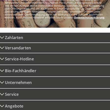
Newsletters mit Informationen zu unseren Produkten und Angeboten sowie
mit dessen Analyse durch individuelle Messung, Speicherung und Auswertung
von Öffnungsraten und der Klickraten in Empfängerprofilen zu Zwecken der
Gestaltung künftiger Newsletter entsprechend den Interessen unserer Leser
einverstanden. Die Einwilligung kann mit Wirkung für die Zukunft widerrufen
werden. Ausführliche Hinweise erhalten Sie in unserer
Datenschutzerklärung
.
Zahlarten
Versandarten
Service-Hotline
Bio-Fachhändler
Unternehmen
Service
Angebote