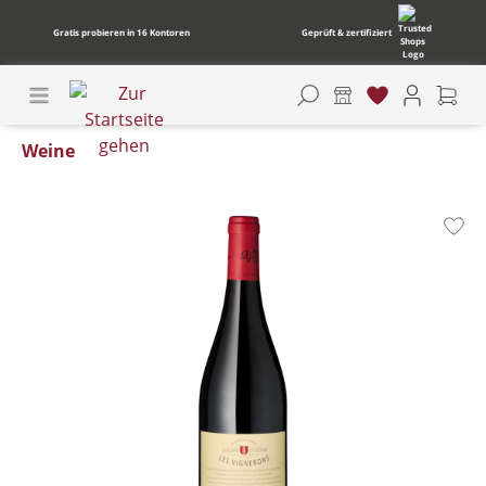
Gratis probieren in 16 Kontoren
Geprüft & zertifiziert
Weine
Bildergalerie überspringen