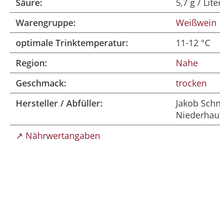
Säure:
5,7 g / Lite
Warengruppe:
Weißwein
optimale Trinktemperatur:
11-12 °C
Region:
Nahe
Geschmack:
trocken
Hersteller / Abfüller:
Jakob Sch
Niederhau
↗ Nährwertangaben