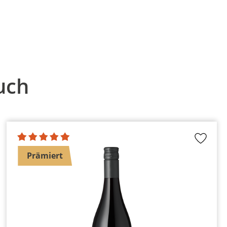
uch
Prämiert