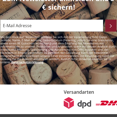
€ sichern!
Mit dem Klick auf "Absenden" erklären Sie sich mit der Verarbeitung Ihrer Daten
(Anrede, Name, E-Mail Adresse, Geburtsdatum (freiwillig, sofern Sie eine Gratulation,
sowie einen 8€ Gutschein wünschen)) und dem Empfang des Newsletters mit
Informationen zu unseren Produkten und Angeboten sowie mit dessen Analyse durch
individuelle Messung, Speicherung und Auswertung von Öffnungsraten und der
Klickraten in Empfängerprofilen zu Zwecken der Gestaltung künftiger Newsletter
entsprechend den Interessen unserer Leser einverstanden. Die Einwilligung kann mit
Wirkung für die Zukunft widerrufen werden. Ausführliche Hinweise erhalten Sie in
unserer
Datenschutzerklärung
.
Versandarten