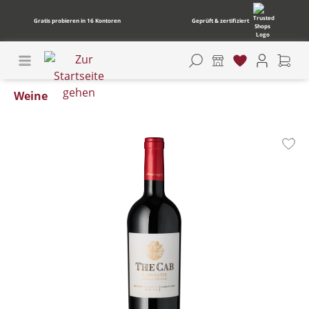
Gratis probieren in 16 Kontoren
Geprüft & zertifiziert
Weine
Bildergalerie überspringen