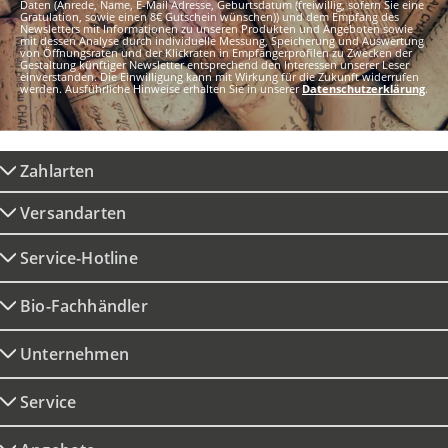
Daten (Anrede, Name, E-Mail Adresse, Geburtsdatum (freiwillig, sofern Sie eine
Gratulation, sowie einen 8€ Gutschein wünschen)) und dem Empfang des
Newsletters mit Informationen zu unseren Produkten und Angeboten sowie
mit dessen Analyse durch individuelle Messung, Speicherung und Auswertung
von Öffnungsraten und der Klickraten in Empfängerprofilen zu Zwecken der
Gestaltung künftiger Newsletter entsprechend den Interessen unserer Leser
einverstanden. Die Einwilligung kann mit Wirkung für die Zukunft widerrufen
werden. Ausführliche Hinweise erhalten Sie in unserer
Datenschutzerklärung
.
Zahlarten
Versandarten
Service-Hotline
Bio-Fachhändler
Unternehmen
Service