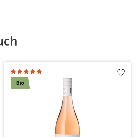
uch
Bio