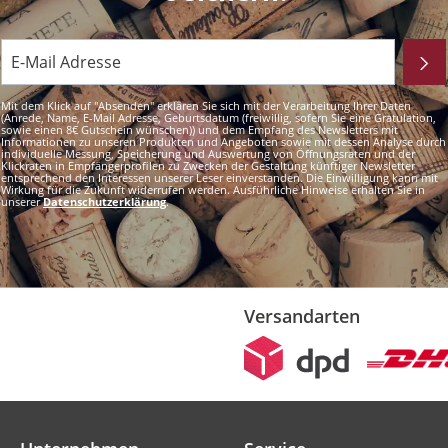
Mit dem Klick auf "Absenden" erklären Sie sich mit der Verarbeitung Ihrer Daten
(Anrede, Name, E-Mail Adresse, Geburtsdatum (freiwillig, sofern Sie eine Gratulation,
sowie einen 8€ Gutschein wünschen)) und dem Empfang des Newsletters mit
Informationen zu unseren Produkten und Angeboten sowie mit dessen Analyse durch
individuelle Messung, Speicherung und Auswertung von Öffnungsraten und der
Klickraten in Empfängerprofilen zu Zwecken der Gestaltung künftiger Newsletter
entsprechend den Interessen unserer Leser einverstanden. Die Einwilligung kann mit
Wirkung für die Zukunft widerrufen werden. Ausführliche Hinweise erhalten Sie in
unserer
Datenschutzerklärung
.
Versandarten