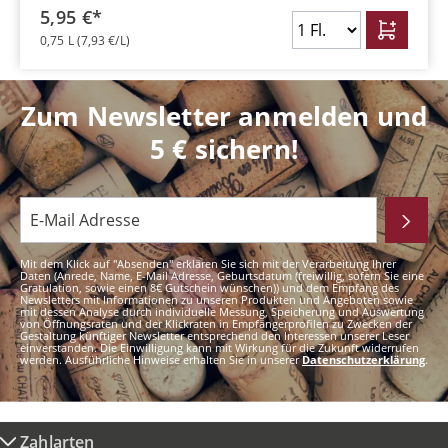
5,95 €*
0,75 L
(7,93 €/L)
Zum Newsletter anmelden und
5 € sichern!
Mit dem Klick auf "Absenden" erklären Sie sich mit der Verarbeitung Ihrer
Daten (Anrede, Name, E-Mail Adresse, Geburtsdatum (freiwillig, sofern Sie eine
Gratulation, sowie einen 8€ Gutschein wünschen)) und dem Empfang des
Newsletters mit Informationen zu unseren Produkten und Angeboten sowie
mit dessen Analyse durch individuelle Messung, Speicherung und Auswertung
von Öffnungsraten und der Klickraten in Empfängerprofilen zu Zwecken der
Gestaltung künftiger Newsletter entsprechend den Interessen unserer Leser
einverstanden. Die Einwilligung kann mit Wirkung für die Zukunft widerrufen
werden. Ausführliche Hinweise erhalten Sie in unserer
Datenschutzerklärung
.
Zahlarten