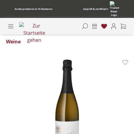
Gratis probieren in 16 Kontoren
Geprüft & zertifiziert
Weine
Bildergalerie überspringen