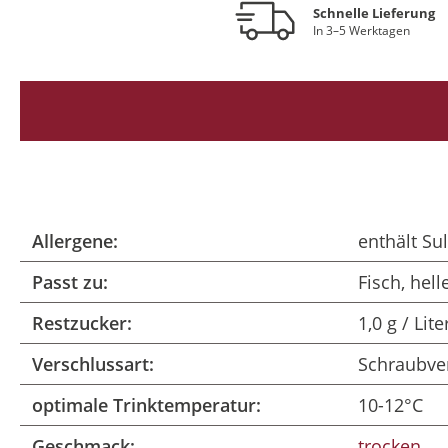
Schnelle Lieferung
In 3–5 Werktagen
Allergene:
enthält Sul
Passt zu:
Fisch, hel
Restzucker:
1,0 g / Lite
Verschlussart:
Schraubve
optimale Trinktemperatur:
10-12°C
Geschmack:
trocken