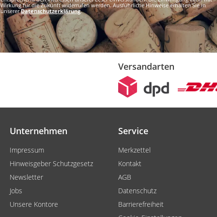
Wirkung für die Zukunft widerrufen werden. Ausführliche Hinweise erhalten Sie in
unserer
Datenschutzerklärung
.
Versandarten
Unternehmen
Service
Impressum
Merkzettel
Hinweisgeber Schutzgesetz
Kontakt
Newsletter
AGB
Jobs
Datenschutz
Unsere Kontore
Barrierefreiheit