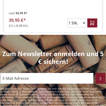
statt
53,70 €*
39,95 €*
4,5 L
(8,88 €/L)
Zum Newsletter anmelden und 5
€ sichern!
Mit dem Klick auf "Absenden" erklären Sie sich mit der Verarbeitung Ihrer Daten
(Anrede, Name, E-Mail Adresse, Geburtsdatum (freiwillig, sofern Sie eine Gratulation,
sowie einen 8€ Gutschein wünschen)) und dem Empfang des Newsletters mit
Informationen zu unseren Produkten und Angeboten sowie mit dessen Analyse durch
individuelle Messung, Speicherung und Auswertung von Öffnungsraten und der
Klickraten in Empfängerprofilen zu Zwecken der Gestaltung künftiger Newsletter
entsprechend den Interessen unserer Leser einverstanden. Die Einwilligung kann mit