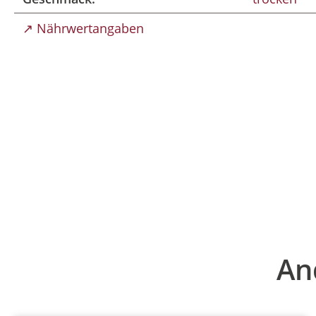
↗ Nährwertangaben
Produktgalerie überspringen
An