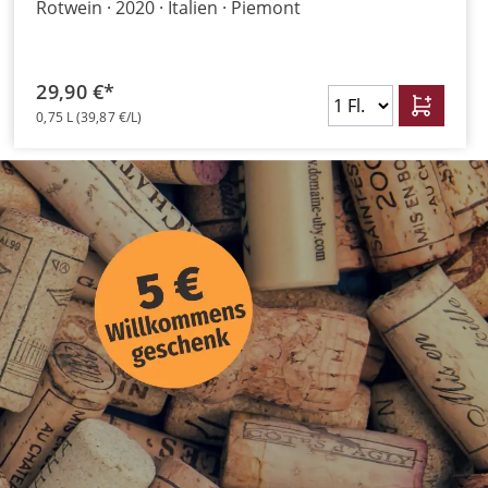
Rotwein
2020
Italien
Piemont
29,90 €*
0,75 L
(39,87 €/L)