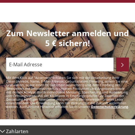
Zum Newsletter anmelden und
5 € sichern!
Mit dem Klick auf "Absenden" erklären Sie sich mit der Verarbeitung Ihrer
Daten (Anrede, Name, E-Mail Adresse, Geburtsdatum (freiwillig, sofern Sie eine
Gratulation, sowie einen 8€ Gutschein wünschen)) und dem Empfang des
Newsletters mit Informationen zu unseren Produkten und Angeboten sowie
mit dessen Analyse durch individuelle Messung, Speicherung und Auswertung
von Öffnungsraten und der Klickraten in Empfängerprofilen zu Zwecken der
Gestaltung künftiger Newsletter entsprechend den Interessen unserer Leser
einverstanden. Die Einwilligung kann mit Wirkung für die Zukunft widerrufen
werden. Ausführliche Hinweise erhalten Sie in unserer
Datenschutzerklärung
.
Zahlarten