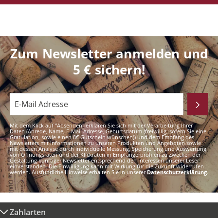
Zum Newsletter anmelden und
5 € sichern!
Mit dem Klick auf "Absenden" erklären Sie sich mit der Verarbeitung Ihrer
Daten (Anrede, Name, E-Mail Adresse, Geburtsdatum (freiwillig, sofern Sie eine
Gratulation, sowie einen 8€ Gutschein wünschen)) und dem Empfang des
Newsletters mit Informationen zu unseren Produkten und Angeboten sowie
mit dessen Analyse durch individuelle Messung, Speicherung und Auswertung
von Öffnungsraten und der Klickraten in Empfängerprofilen zu Zwecken der
Gestaltung künftiger Newsletter entsprechend den Interessen unserer Leser
einverstanden. Die Einwilligung kann mit Wirkung für die Zukunft widerrufen
werden. Ausführliche Hinweise erhalten Sie in unserer
Datenschutzerklärung
.
Zahlarten