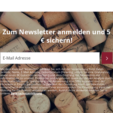
Zum Newsletter anmelden und 5
€ sichern!
Mit dem Klick auf "Absenden" erklären Sie sich mit der Verarbeitung Ihrer Daten
(Anrede, Name, E-Mail Adresse, Geburtsdatum (freiwillig, sofern Sie eine Gratulation,
sowie einen 8€ Gutschein wünschen)) und dem Empfang des Newsletters mit
Informationen zu unseren Produkten und Angeboten sowie mit dessen Analyse durch
individuelle Messung, Speicherung und Auswertung von Öffnungsraten und der
Klickraten in Empfängerprofilen zu Zwecken der Gestaltung künftiger Newsletter
entsprechend den Interessen unserer Leser einverstanden. Die Einwilligung kann mit
Wirkung für die Zukunft widerrufen werden. Ausführliche Hinweise erhalten Sie in
unserer
Datenschutzerklärung
.