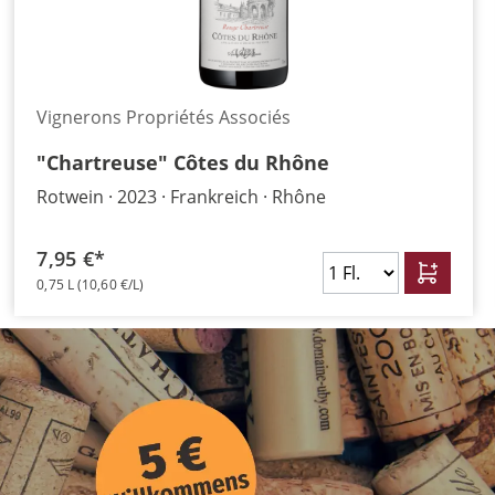
Vignerons Propriétés Associés
"Chartreuse" Côtes du Rhône
Rotwein
2023
Frankreich
Rhône
7,95 €*
0,75 L
(10,60 €/L)