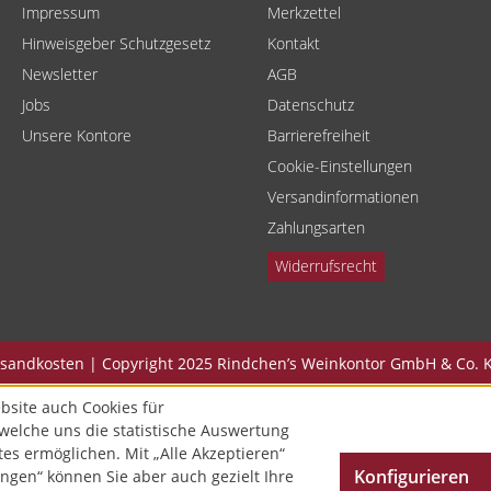
Impressum
Merkzettel
Hinweisgeber Schutzgesetz
Kontakt
Newsletter
AGB
Jobs
Datenschutz
Unsere Kontore
Barrierefreiheit
Cookie-Einstellungen
Versandinformationen
Zahlungsarten
Widerrufsrecht
Versandkosten | Copyright 2025 Rindchen’s Weinkontor GmbH & Co. K
bsite auch Cookies für
welche uns die statistische Auswertung
tes ermöglichen. Mit „Alle Akzeptieren“
Konfigurieren
ngen“ können Sie aber auch gezielt Ihre