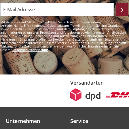
Mit dem Klick auf "Absenden" erklären Sie sich mit der Verarbeitung Ihrer Daten
(Anrede, Name, E-Mail Adresse, Geburtsdatum (freiwillig, sofern Sie eine Gratulation,
sowie einen 8€ Gutschein wünschen)) und dem Empfang des Newsletters mit
Informationen zu unseren Produkten und Angeboten sowie mit dessen Analyse durch
individuelle Messung, Speicherung und Auswertung von Öffnungsraten und der
Klickraten in Empfängerprofilen zu Zwecken der Gestaltung künftiger Newsletter
entsprechend den Interessen unserer Leser einverstanden. Die Einwilligung kann mit
Wirkung für die Zukunft widerrufen werden. Ausführliche Hinweise erhalten Sie in
unserer
Datenschutzerklärung
.
Versandarten
Unternehmen
Service