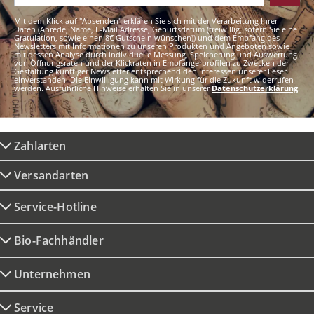
Mit dem Klick auf "Absenden" erklären Sie sich mit der Verarbeitung Ihrer
Daten (Anrede, Name, E-Mail Adresse, Geburtsdatum (freiwillig, sofern Sie eine
Gratulation, sowie einen 8€ Gutschein wünschen)) und dem Empfang des
Newsletters mit Informationen zu unseren Produkten und Angeboten sowie
mit dessen Analyse durch individuelle Messung, Speicherung und Auswertung
von Öffnungsraten und der Klickraten in Empfängerprofilen zu Zwecken der
Gestaltung künftiger Newsletter entsprechend den Interessen unserer Leser
einverstanden. Die Einwilligung kann mit Wirkung für die Zukunft widerrufen
werden. Ausführliche Hinweise erhalten Sie in unserer
Datenschutzerklärung
.
Zahlarten
Versandarten
Service-Hotline
Bio-Fachhändler
Unternehmen
Service