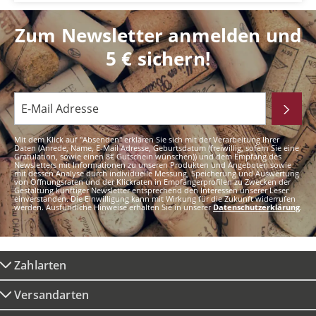
Zum Newsletter anmelden und
5 € sichern!
Mit dem Klick auf "Absenden" erklären Sie sich mit der Verarbeitung Ihrer
Daten (Anrede, Name, E-Mail Adresse, Geburtsdatum (freiwillig, sofern Sie eine
Gratulation, sowie einen 8€ Gutschein wünschen)) und dem Empfang des
Newsletters mit Informationen zu unseren Produkten und Angeboten sowie
mit dessen Analyse durch individuelle Messung, Speicherung und Auswertung
von Öffnungsraten und der Klickraten in Empfängerprofilen zu Zwecken der
Gestaltung künftiger Newsletter entsprechend den Interessen unserer Leser
einverstanden. Die Einwilligung kann mit Wirkung für die Zukunft widerrufen
werden. Ausführliche Hinweise erhalten Sie in unserer
Datenschutzerklärung
.
Zahlarten
Versandarten