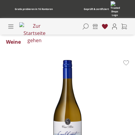
Gratis probieren in 16 Kontoren
Geprüft & zertifiziert
Weine
Bildergalerie überspringen