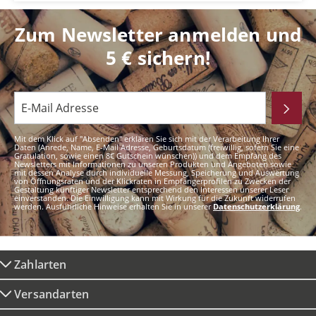
Zum Newsletter anmelden und
5 € sichern!
Mit dem Klick auf "Absenden" erklären Sie sich mit der Verarbeitung Ihrer
Daten (Anrede, Name, E-Mail Adresse, Geburtsdatum (freiwillig, sofern Sie eine
Gratulation, sowie einen 8€ Gutschein wünschen)) und dem Empfang des
Newsletters mit Informationen zu unseren Produkten und Angeboten sowie
mit dessen Analyse durch individuelle Messung, Speicherung und Auswertung
von Öffnungsraten und der Klickraten in Empfängerprofilen zu Zwecken der
Gestaltung künftiger Newsletter entsprechend den Interessen unserer Leser
einverstanden. Die Einwilligung kann mit Wirkung für die Zukunft widerrufen
werden. Ausführliche Hinweise erhalten Sie in unserer
Datenschutzerklärung
.
Zahlarten
Versandarten