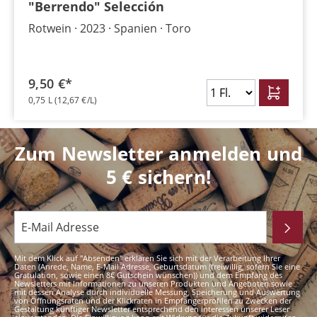
"Berrendo" Selección
Rotwein
2023
Spanien
Toro
9,50 €*
0,75 L
(12,67 €/L)
Zum Newsletter anmelden und
5 € sichern!
Mit dem Klick auf "Absenden" erklären Sie sich mit der Verarbeitung Ihrer
Daten (Anrede, Name, E-Mail Adresse, Geburtsdatum (freiwillig, sofern Sie eine
Gratulation, sowie einen 8€ Gutschein wünschen)) und dem Empfang des
Newsletters mit Informationen zu unseren Produkten und Angeboten sowie
mit dessen Analyse durch individuelle Messung, Speicherung und Auswertung
von Öffnungsraten und der Klickraten in Empfängerprofilen zu Zwecken der
Gestaltung künftiger Newsletter entsprechend den Interessen unserer Leser