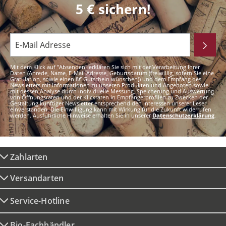
5 € sichern!
Mit dem Klick auf "Absenden" erklären Sie sich mit der Verarbeitung Ihrer
Daten (Anrede, Name, E-Mail Adresse, Geburtsdatum (freiwillig, sofern Sie eine
Gratulation, sowie einen 8€ Gutschein wünschen)) und dem Empfang des
Newsletters mit Informationen zu unseren Produkten und Angeboten sowie
mit dessen Analyse durch individuelle Messung, Speicherung und Auswertung
von Öffnungsraten und der Klickraten in Empfängerprofilen zu Zwecken der
Gestaltung künftiger Newsletter entsprechend den Interessen unserer Leser
einverstanden. Die Einwilligung kann mit Wirkung für die Zukunft widerrufen
werden. Ausführliche Hinweise erhalten Sie in unserer
Datenschutzerklärung
.
Zahlarten
Versandarten
Service-Hotline
Bio-Fachhändler