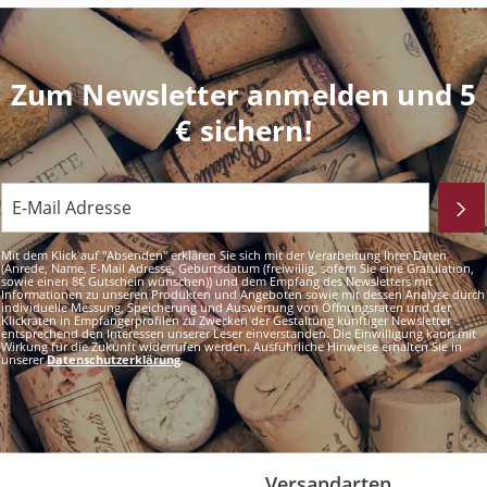
Zum Newsletter anmelden und 5
€ sichern!
Mit dem Klick auf "Absenden" erklären Sie sich mit der Verarbeitung Ihrer Daten
(Anrede, Name, E-Mail Adresse, Geburtsdatum (freiwillig, sofern Sie eine Gratulation,
sowie einen 8€ Gutschein wünschen)) und dem Empfang des Newsletters mit
Informationen zu unseren Produkten und Angeboten sowie mit dessen Analyse durch
individuelle Messung, Speicherung und Auswertung von Öffnungsraten und der
Klickraten in Empfängerprofilen zu Zwecken der Gestaltung künftiger Newsletter
entsprechend den Interessen unserer Leser einverstanden. Die Einwilligung kann mit
Wirkung für die Zukunft widerrufen werden. Ausführliche Hinweise erhalten Sie in
unserer
Datenschutzerklärung
.
Versandarten