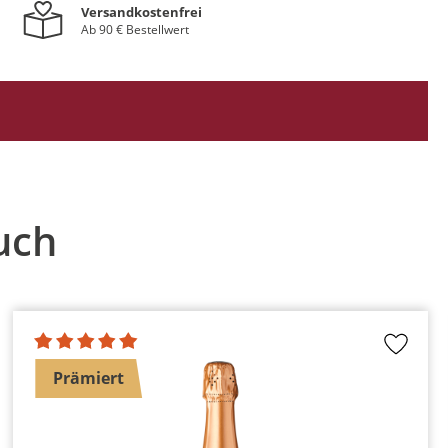
Versandkostenfrei
Ab 90 € Bestellwert
uch
Prämiert